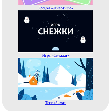
Азбука «Животные»
Игра «Снежки»
Тест «Зима»