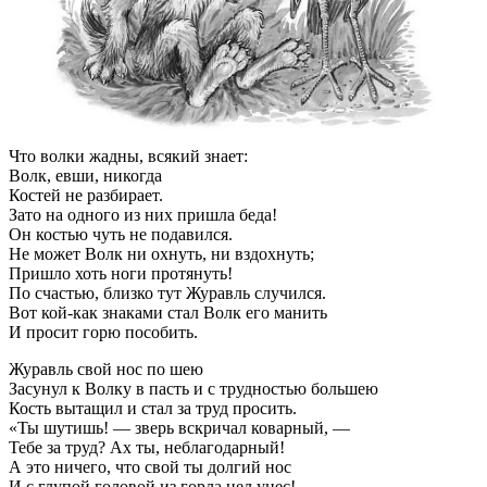
Что волки жадны, всякий знает:
Волк, евши, никогда
Костей не разбирает.
Зато на одного из них пришла беда!
Он костью чуть не подавился.
Не может Волк ни охнуть, ни вздохнуть;
Пришло хоть ноги протянуть!
По счастью, близко тут Журавль случился.
Вот кой-как знаками стал Волк его манить
И просит горю пособить.
Журавль свой нос по шею
Засунул к Волку в пасть и с трудностью большею
Кость вытащил и стал за труд просить.
«Ты шутишь! — зверь вскричал коварный, —
Тебе за труд? Ах ты, неблагодарный!
А это ничего, что свой ты долгий нос
И с глупой головой из горла цел унес!