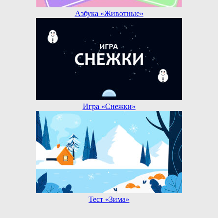
Азбука «Животные»
Игра «Снежки»
Тест «Зима»