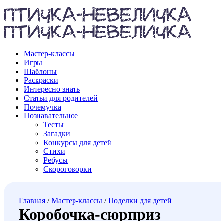
Мастер-классы
Игры
Шаблоны
Раскраски
Интересно знать
Статьи для родителей
Почемучка
Познавательное
Тесты
Загадки
Конкурсы для детей
Стихи
Ребусы
Скороговорки
Главная
/
Мастер-классы
/
Поделки для детей
Коробочка-сюрприз