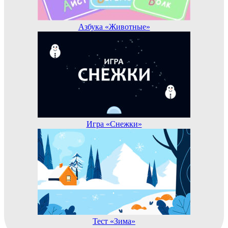
Азбука «Животные»
Игра «Снежки»
Тест «Зима»