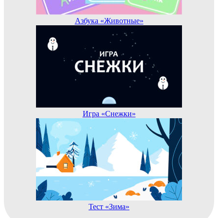
Азбука «Животные»
Игра «Снежки»
Тест «Зима»