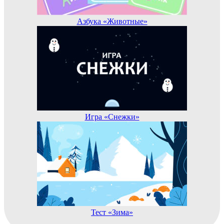
Азбука «Животные»
Игра «Снежки»
Тест «Зима»