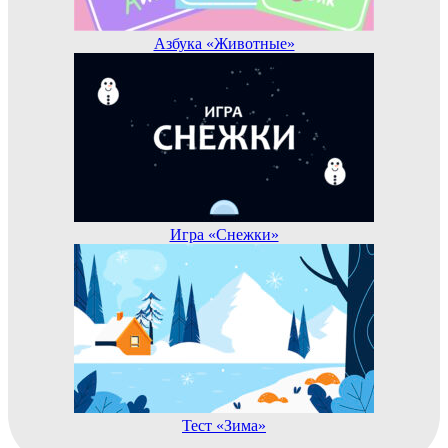
Азбука «Животные»
Игра «Снежки»
Тест «Зима»