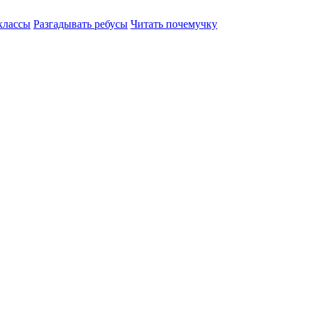
классы
Разгадывать ребусы
Читать почемучку