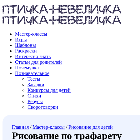
Мастер-классы
Игры
Шаблоны
Раскраски
Интересно знать
Статьи для родителей
Почемучка
Познавательное
Тесты
Загадки
Конкурсы для детей
Стихи
Ребусы
Скороговорки
Главная
/
Мастер-классы
/
Рисование для детей
Рисование по трафарету