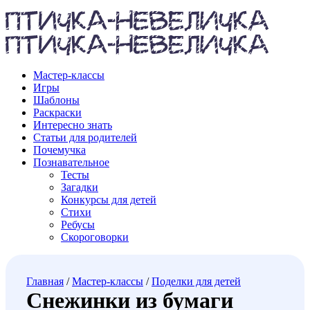
Мастер-классы
Игры
Шаблоны
Раскраски
Интересно знать
Статьи для родителей
Почемучка
Познавательное
Тесты
Загадки
Конкурсы для детей
Стихи
Ребусы
Скороговорки
Главная
/
Мастер-классы
/
Поделки для детей
Снежинки из бумаги